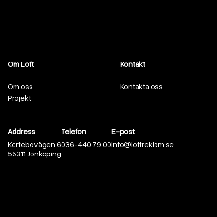
Om Loft
Kontakt
Om oss
Kontakta oss
Projekt
Address
Telefon
E-post
Kortebovägen 6
036-440 79 00
info@loftreklam.se
55311
Jönköping