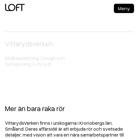
Meny
Loft Reklam AB
Vittarydsverken
Möjligheter med rör
Bildbearbetning
,
Design och
formgivning
,
Foto
(+3)
Mer än bara raka rör
VittarydsVerken finns i urskogarna i Kronobergs län,
Småland. Deras affärsidé är att erbjuda rör och svetsade
detaljer; med vision att vara en nära samarbetspartner till