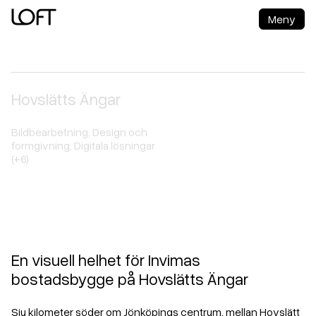
Meny
Loft Reklam AB
Hovslätts Ängar
Bo nära naturen, bara minuter från Jönköping
Bildbearbetning
,
Design och
formgivning
,
Digitala lösningar
(+6)
En visuell helhet för Invimas
bostadsbygge på Hovslätts Ängar
Sju kilometer söder om Jönköpings centrum, mellan Hovslätt